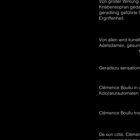
Von großer Wirkung 
Knabensopran gedach
geradlinig geführte 
Ergriffenheit.
Von allen wird kunst
Adelsdamen, gesung
Geradezu sensatione
Clémence Boullu in 
Koloraturautomaten 
Clémence Boullu tro
De son côté, Cléme