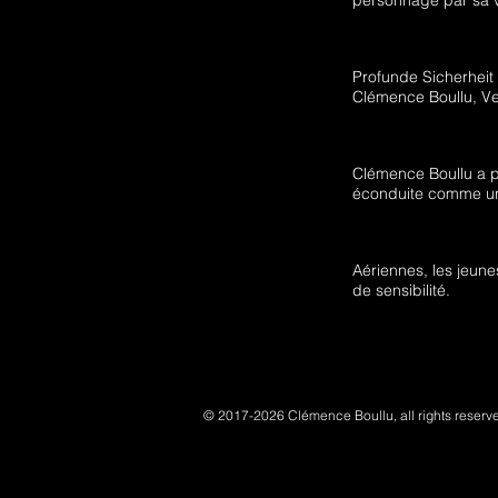
personnage par sa v
Profunde Sicherheit 
Clémence Boullu, V
Clémence Boullu a pr
éconduite comme un
Aériennes, les jeun
de sensibilité.
© 2017-2026
Clémence Boullu, all rights reserv