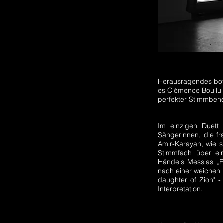
Herausragendes bot
es Clémence Boullu 
perfekter Stimmbeh
Im einzigen Duett
Sängerinnen, die fr
Amir-Karayan, wie 
Stimmfach über ei
Händels Messias „Er
nach einer weichen u
daughter of Zion" - 
Interpretation.