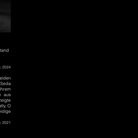
stand
e
, 2024
eiden
n Seda
 ihrem
e aus
zeigte
tly, O
eidige
n
, 2021