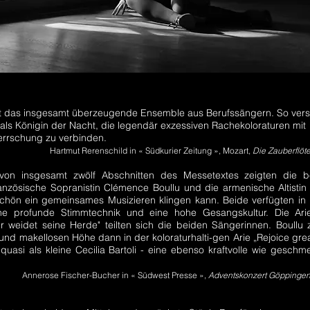
 das insgesamt überzeugende Ensemble aus Berufssängern. So ver
als Königin der Nacht, die legendär exzessiven Rachekoloraturen mit
errschung zu verbinden.
Hartmut Rerenschild in
« Südkurier Zeitung »
, Mozart,
Die Zauberflöt
 von insgesamt zwölf Abschnitten des Messetextes zeigten die b
anzösische Sopranistin Clémence Boullu und die armenische Altisti
schön ein gemeinsames Musizieren klingen kann. Beide verfügten in
ne profunde Stimmtechnik und eine hohe Gesangskultur. Die Ari
 weidet seine Herde" teilten sich die beiden Sängerinnen. Boullu 
nd makellosen Höhe dann in der koloraturhalti-gen Arie „Rejoice grea
quasi als kleine Cecilia Bartoli - eine ebenso kraftvolle wie geschm
Annerose Fischer-Bucher in
« Südwest Presse »
,
Adventskonzert Göppinge