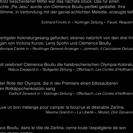
trotz bescheidener Mittel war das nächste Stück. Das für einen
te „Pie Jesu“ wurde von Clémence Boullu perfekt gestaltet. Ihre
Stimme, in Verbindung mit der genial-schlichten Melodie, erzeugte tie
Eckhard Finckh in
« Nürtinger Zeitung »
, Fauré,
Requie
fertigster Koloraturgesang gefordert, ebenso natürlich von den drei fri
en von Victoria Kunze, Lena Spohn und Clémence Boullu.
Monique Cantré in « Reutlinger General-Anzeiger », Jommelli,
Il Cacciatore Delus
ll zelebriert Clémence Boullu die halsbrecherischen Olympia-Kolorat
Makus Dieppold in « Stuttgarter Zeitung », Offenbach,
Les Contes d'Hoffman
der Rolle der Olympia, die in der Premiere einen blitzsauberen
im Rotkäppchenkostüm sang.
Dietholf Zerweck in « Esslinger Zeitung », Offenbach,
Les Contes d'Hoffman
uve un bon mélange pour camper la bourrue et désirable Zerlina.
Maxime Grand in « La Liberté », Mozart,
Don Giovann
nce Boullu, dans le rôle de Zerlina, cerne toute l’espièglerie de son