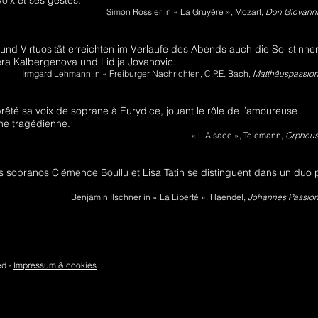
oix et ses gestes.
Simon Rossier in « La Gruyère », Mozart,
Don Giovann
und Virtuosität erreichten im Verlaufe des Abends auch die Solistinne
era Kalbergenova und Lidija Jovanovic.
Irmgard Lehmann in « Freiburger Nachrichten, C.P.E. Bach,
Matthäuspassio
êté sa voix de soprane à Eurydice, jouant le rôle de l’amoureuse
e tragédienne.
« L'Alsace », Telemann,
Orpheu
es sopranos Clémence Boullu et Lisa Tatin se distinguent dans un duo 
Benjamin Ilschner in « La Liberté », Haendel,
Johannes Passio
ed -
Impressum & cookies